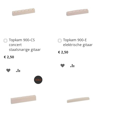
Topkam 900-CS
Topkam 900-E
Aan
Aan
concert
elektrische gitaar
winkelwagen
winkelwagen
staalsnarige gitaar
toevoegen
toevoegen
€ 2,50
€ 2,50
AAN
VOEG
AAN
VOEG
VERLANGLIJST
TOE
VERLANGLIJST
TOE
TOEVOEGEN
OM
TOEVOEGEN
OM
TE
TE
VERGELIJKEN
VERGELIJKEN