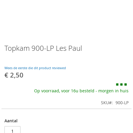
Skip
Topkam 900-LP Les Paul
to
the
beginning
of
Wees de eerste die dit product reviewed
the
€ 2,50
images
gallery
Op voorraad, voor 16u besteld - morgen in huis
SKU
900-LP
Aantal