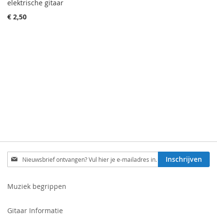
elektrische gitaar
€ 2,50
Schrijf
Inschrijven
je
in
voor
Muziek begrippen
onze
nieuwsbrief:
Gitaar Informatie