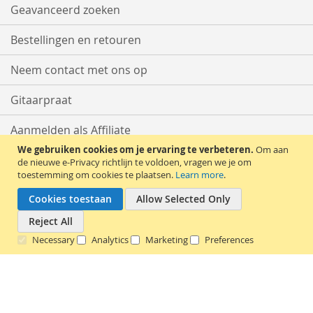
Geavanceerd zoeken
Bestellingen en retouren
Neem contact met ons op
Gitaarpraat
Aanmelden als Affiliate
We gebruiken cookies om je ervaring te verbeteren.
Om aan
Start met Verkopen
de nieuwe e-Privacy richtlijn te voldoen, vragen we je om
toestemming om cookies te plaatsen.
Learn more
.
Cookies toestaan
Allow Selected Only
Reject All
Necessary
Analytics
Marketing
Preferences
Copyright © 2016 - 2026 tweedehands-gitaar.nl