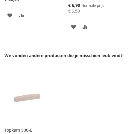
Speciale
€ 6,90
Normale prijs
prijs
€ 9,50
AAN
VOEG
VERLANGLIJST
TOE
AAN
VOEG
TOEVOEGEN
OM
VERLANGLIJST
TOE
TE
TOEVOEGEN
OM
We vonden andere producten die je misschien leuk vindt!
VERGELIJKEN
TE
VERGELIJKEN
Topkam 900-E