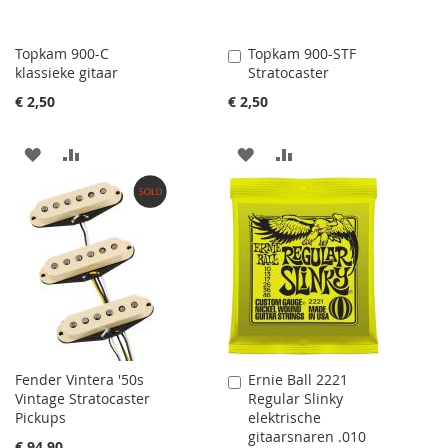
Topkam 900-C
Topkam 900-STF
Aan
klassieke gitaar
Stratocaster
winkelwagen
toevoegen
€ 2,50
€ 2,50
AAN
VOEG
AAN
VOEG
VERLANGLIJST
TOE
VERLANGLIJST
TOE
TOEVOEGEN
OM
TOEVOEGEN
OM
TE
TE
VERGELIJKEN
VERGELIJKEN
Fender Vintera '50s
Ernie Ball 2221
Aan
Vintage Stratocaster
Regular Slinky
winkelwagen
Pickups
elektrische
toevoegen
gitaarsnaren .010
€ 94,90