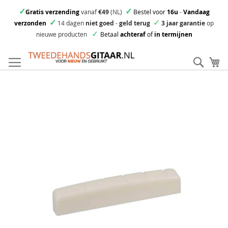
✓
✓
Gratis verzending
vanaf
€49
(NL)
Bestel voor
16u
-
Vandaag
✓
✓
verzonden
14 dagen
niet goed
-
geld terug
3 jaar garantie
op
✓
nieuwe producten
Betaal
achteraf
of
in termijnen
Ga
direct
Zoek
Mi
door
naar
Skip
de
to
inhoud
the
end
of
the
images
gallery