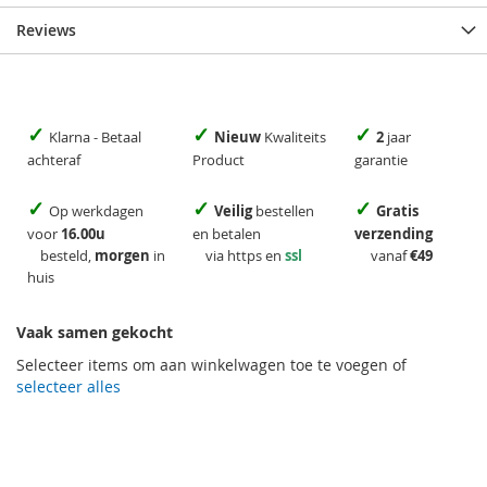
Reviews
✓
✓
✓
Klarna - Betaal
Nieuw
Kwaliteits
2
jaar
achteraf
Product
garantie
✓
✓
✓
Op werkdagen
Veilig
bestellen
Gratis
voor
16.00u
en betalen
verzending
besteld,
morgen
in
via https en
ssl
vanaf
€49
huis
Vaak samen gekocht
Selecteer items om aan winkelwagen toe te voegen of
selecteer alles