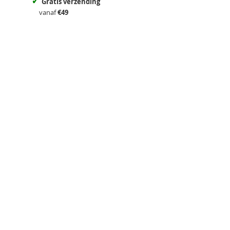
✓
Gratis verzending
vanaf
€49