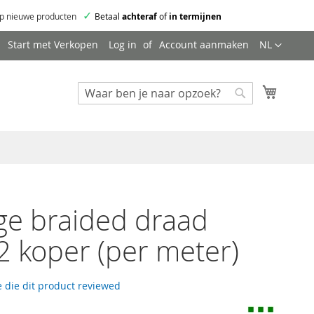
✓
p nieuwe producten
Betaal
achteraf
of
in termijnen
Taal
Start met Verkopen
Log in
Account aanmaken
NL
Mijn wi
Zoeken
Zoeken
ge braided draad
 koper (per meter)
 die dit product reviewed