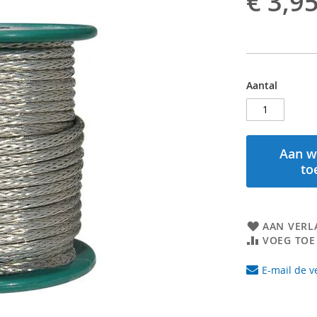
€ 3,9
Aantal
Aan w
to
AAN VERL
VOEG TOE
E-mail de v