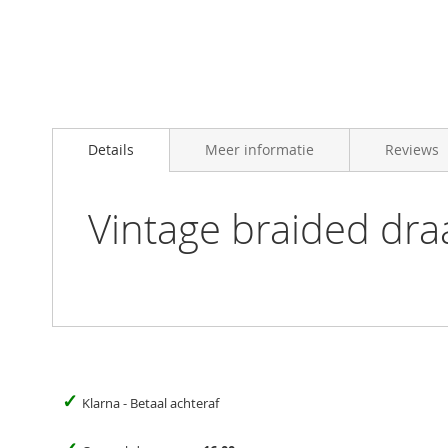
Skip
to
Details
Meer informatie
Reviews
the
beginning
of
the
Vintage braided dr
images
gallery
✓
Klarna - Betaal achteraf