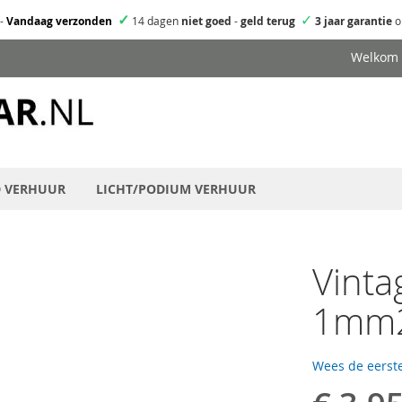
✓
✓
-
Vandaag verzonden
14 dagen
niet goed
-
geld terug
3 jaar garantie
o
Welkom
D VERHUUR
LICHT/PODIUM VERHUUR
Vinta
1mm2
Wees de eerste