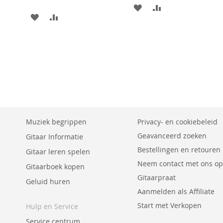
AAN
VOEG
AAN
VOEG
VERLANGLIJST
TOE
VERLANGLIJST
TOE
TOEVOEGEN
OM
TOEVOEGEN
OM
TE
TE
VERGELIJKEN
VERGELIJKEN
Muziek begrippen
Privacy- en cookiebeleid
Geavanceerd zoeken
Gitaar Informatie
Bestellingen en retouren
Gitaar leren spelen
Neem contact met ons op
Gitaarboek kopen
Gitaarpraat
Geluid huren
Aanmelden als Affiliate
Start met Verkopen
Hulp en Service
Service centrum