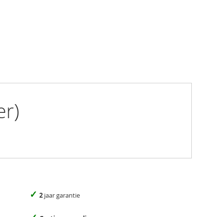
er)
✓
2
jaar garantie