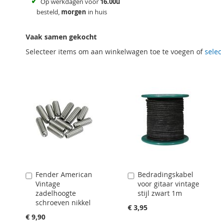
✓
Op werkdagen voor
16.00u
besteld,
morgen
in huis
Vaak samen gekocht
Selecteer items om aan winkelwagen toe te voegen of
selec
Fender American
Bedradingskabel
Aan
Aan
Vintage
voor gitaar vintage
winkelwagen
winkelwagen
zadelhoogte
stijl zwart 1m
toevoegen
toevoegen
schroeven nikkel
€ 3,95
€ 9,90