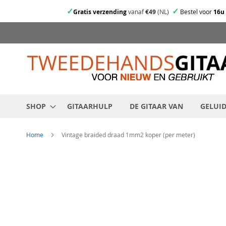
✓
✓
Gratis verzending
vanaf
€49
(NL)
Bestel voor
16u
Ga
direct
door
naar
de
inhoud
SHOP
GITAARHULP
DE GITAAR VAN
GELUI
Home
Vintage braided draad 1mm2 koper (per meter)
Skip
to
the
end
of
the
images
gallery