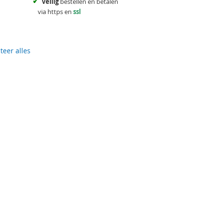
✓
Veilig
bestellen en betalen
via https en
ssl
teer alles