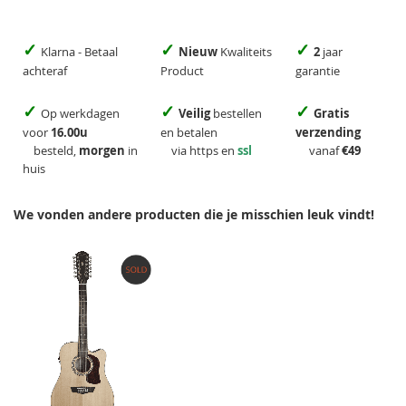
✓
✓
✓
Klarna - Betaal
Nieuw
Kwaliteits
2
jaar
achteraf
Product
garantie
✓
✓
✓
Op werkdagen
Veilig
bestellen
Gratis
voor
16.00u
en betalen
verzending
besteld,
morgen
in
via https en
ssl
vanaf
€49
huis
We vonden andere producten die je misschien leuk vindt!