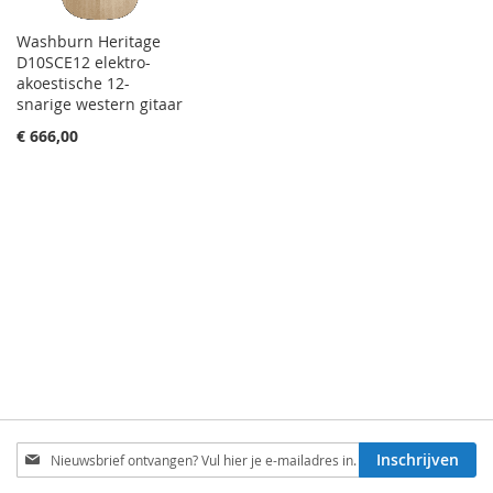
Washburn Heritage
D10SCE12 elektro-
akoestische 12-
snarige western gitaar
€ 666,00
Schrijf
Inschrijven
je