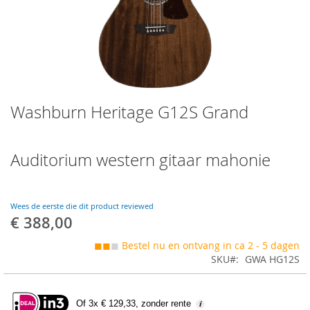
Skip
Washburn Heritage G12S Grand
to
the
beginning
of
Auditorium western gitaar mahonie
the
images
gallery
Wees de eerste die dit product reviewed
€ 388,00
◼◼
◼
Bestel nu en ontvang in ca 2 - 5 dagen
SKU
GWA HG12S
Of 3x € 129,33, zonder rente