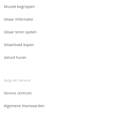
in
voor
Muziek begrippen
onze
nieuwsbrief:
Gitaar Informatie
Gitaar leren spelen
Gitaarboek kopen
Geluid huren
Hulp en Service
Service centrum
Algemene Voorwaarden