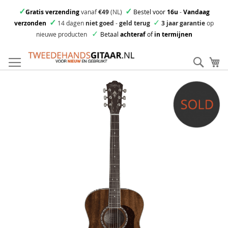
✓
✓
Gratis verzending
vanaf
€49
(NL)
Bestel voor
16u
-
Vandaag
✓
✓
verzonden
14 dagen
niet goed
-
geld terug
3 jaar garantie
op
✓
nieuwe producten
Betaal
achteraf
of
in termijnen
Ga
direct
Zoek
Mi
door
naar
Skip
de
to
inhoud
the
end
of
the
images
gallery