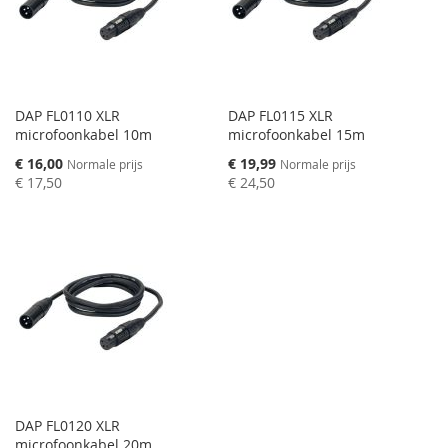
DAP FL0110 XLR
DAP FL0115 XLR
microfoonkabel 10m
microfoonkabel 15m
Speciale
Speciale
€ 16,00
€ 19,99
Normale prijs
Normale prijs
prijs
prijs
€ 17,50
€ 24,50
DAP FL0120 XLR
microfoonkabel 20m