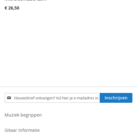
€ 26,50
Schrijf
Inschrijven
je
in
voor
Muziek begrippen
onze
nieuwsbrief:
Gitaar Informatie