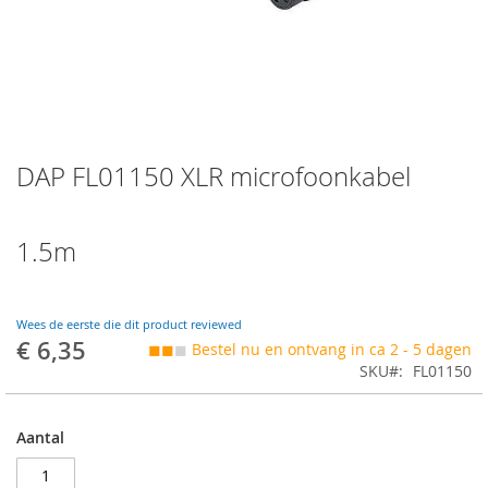
Skip
DAP FL01150 XLR microfoonkabel
to
the
beginning
of
1.5m
the
images
gallery
Wees de eerste die dit product reviewed
€ 6,35
◼◼
◼
Bestel nu en ontvang in ca 2 - 5 dagen
SKU
FL01150
Aantal