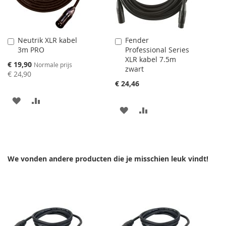
Neutrik XLR kabel
Fender
Aan
Aan
3m PRO
Professional Series
winkelwagen
winkelwagen
XLR kabel 7.5m
toevoegen
toevoegen
Speciale
€ 19,90
Normale prijs
zwart
prijs
€ 24,90
€ 24,46
AAN
VOEG
AAN
VOEG
VERLANGLIJST
TOE
VERLANGLIJST
TOE
TOEVOEGEN
OM
TOEVOEGEN
OM
TE
We vonden andere producten die je misschien leuk vindt!
TE
VERGELIJKEN
VERGELIJKEN