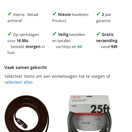
✓
✓
✓
Klarna - Betaal
Nieuw
Kwaliteits
2
jaar
achteraf
Product
garantie
✓
✓
✓
Op werkdagen
Veilig
bestellen
Gratis
voor
16.00u
en betalen
verzending
besteld,
morgen
in
via https en
ssl
vanaf
€49
huis
Vaak samen gekocht
Selecteer items om aan winkelwagen toe te voegen of
selecteer alles