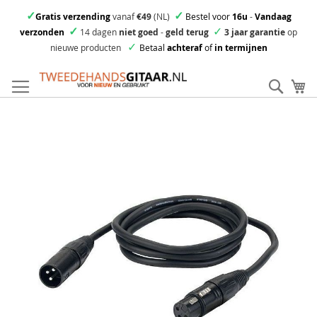
✓
✓
Gratis verzending
vanaf
€49
(NL)
Bestel voor
16u
-
Vandaag
✓
✓
verzonden
14 dagen
niet goed
-
geld terug
3 jaar garantie
op
✓
nieuwe producten
Betaal
achteraf
of
in termijnen
Ga
direct
Zoek
Mi
door
naar
Skip
de
to
inhoud
the
end
of
the
images
gallery