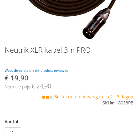
Skip
Neutrik XLR kabel 3m PRO
to
the
beginning
of
Wees de eerste die dit product reviewed
the
€ 19,90
Speciale
images
prijs
€ 24,90
gallery
Normale prijs
◼◼
◼
Bestel nu en ontvang in ca 2 - 5 dagen
SKU
G038PB
Aantal