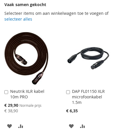
Vaak samen gekocht
Selecteer items om aan winkelwagen toe te voegen of
selecteer alles
Neutrik XLR kabel
DAP FL01150 XLR
Aan
Aan
10m PRO
microfoonkabel
winkelwagen
winkelwagen
1.5m
toevoegen
toevoegen
Speciale
€ 29,90
Normale prijs
prijs
€ 38,90
€ 6,35
AAN
VOEG
AAN
VOEG