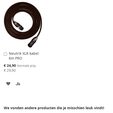
VERLANGLIJST
TOE
VERLANGLIJST
TOE
TOEVOEGEN
OM
TOEVOEGEN
OM
TE
TE
VERGELIJKEN
VERGELIJKEN
Neutrik XLR kabel
Aan
6m PRO
winkelwagen
toevoegen
Speciale
€ 24,90
Normale prijs
prijs
€ 29,90
AAN
VOEG
VERLANGLIJST
TOE
TOEVOEGEN
OM
We vonden andere producten die je misschien leuk vindt!
TE