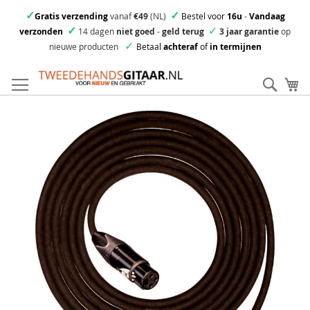
✓
✓
Gratis verzending
vanaf
€49
(NL)
Bestel voor
16u
-
Vandaag
✓
✓
verzonden
14 dagen
niet goed
-
geld terug
3 jaar garantie
op
✓
nieuwe producten
Betaal
achteraf
of
in termijnen
Ga
direct
Zoek
Mi
door
naar
Skip
de
to
inhoud
the
end
of
the
images
gallery