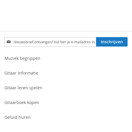
Schrijf
Inschrijven
je
in
voor
Muziek begrippen
onze
nieuwsbrief:
Gitaar Informatie
Gitaar leren spelen
Gitaarboek kopen
Geluid huren