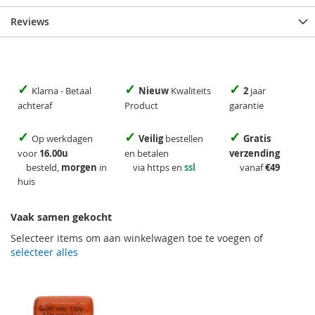
Reviews
✓
✓
✓
Klarna - Betaal
Nieuw
Kwaliteits
2
jaar
achteraf
Product
garantie
✓
✓
✓
Op werkdagen
Veilig
bestellen
Gratis
voor
16.00u
en betalen
verzending
besteld,
morgen
in
via https en
ssl
vanaf
€49
huis
Vaak samen gekocht
Selecteer items om aan winkelwagen toe te voegen of
selecteer alles