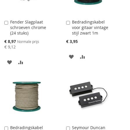
Fender Slagplaat
Bedradingskabel
Aan
Aan
schroeven chrome
voor gitaar vintage
winkelwagen
winkelwagen
(24 stuks)
stijl zwart 1m
toevoegen
toevoegen
Speciale
€ 8,97
€ 3,95
Normale prijs
prijs
€ 9,12
AAN
VOEG
AAN
VOEG
VERLANGLIJST
TOE
VERLANGLIJST
TOE
TOEVOEGEN
OM
TOEVOEGEN
OM
TE
TE
VERGELIJKEN
VERGELIJKEN
Bedradingskabel
Seymour Duncan
Aan
Aan