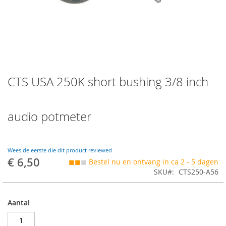
Skip
CTS USA 250K short bushing 3/8 inch
to
the
beginning
of
audio potmeter
the
images
gallery
Wees de eerste die dit product reviewed
€ 6,50
◼◼
◼
Bestel nu en ontvang in ca 2 - 5 dagen
SKU
CTS250-A56
Aantal