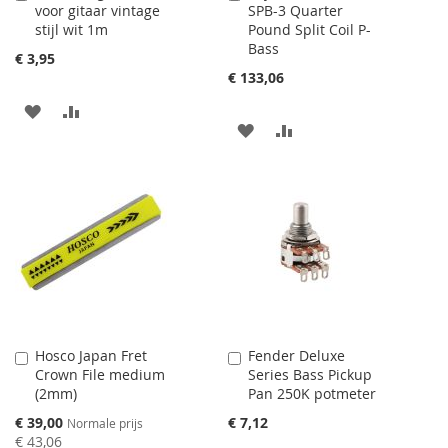
voor gitaar vintage
SPB-3 Quarter
winkelwagen
winkelwagen
stijl wit 1m
Pound Split Coil P-
toevoegen
toevoegen
Bass
€ 3,95
€ 133,06
AAN
VOEG
AAN
VOEG
VERLANGLIJST
TOE
VERLANGLIJST
TOE
TOEVOEGEN
OM
TOEVOEGEN
OM
TE
TE
VERGELIJKEN
VERGELIJKEN
Hosco Japan Fret
Fender Deluxe
Aan
Aan
Crown File medium
Series Bass Pickup
winkelwagen
winkelwagen
(2mm)
Pan 250K potmeter
toevoegen
toevoegen
Speciale
€ 39,00
€ 7,12
Normale prijs
prijs
€ 43,06