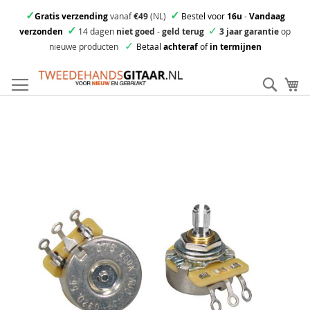
✓
✓
Gratis verzending
vanaf
€49
(NL)
Bestel voor
16u
-
Vandaag
✓
✓
verzonden
14 dagen
niet goed
-
geld terug
3 jaar garantie
op
✓
nieuwe producten
Betaal
achteraf
of
in termijnen
Ga
direct
Zoek
Mi
door
naar
Skip
de
to
inhoud
the
end
of
the
images
gallery