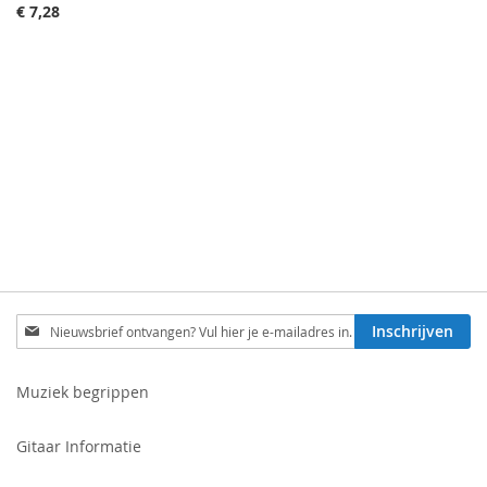
€ 7,28
Schrijf
Inschrijven
je
in
voor
Muziek begrippen
onze
nieuwsbrief:
Gitaar Informatie