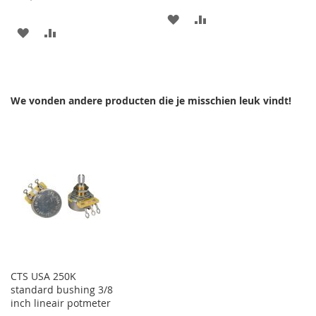
AAN
VOEG
AAN
VOEG
VERLANGLIJST
TOE
VERLANGLIJST
TOE
TOEVOEGEN
OM
TOEVOEGEN
OM
TE
We vonden andere producten die je misschien leuk vindt!
TE
VERGELIJKEN
VERGELIJKEN
CTS USA 250K
standard bushing 3/8
inch lineair potmeter