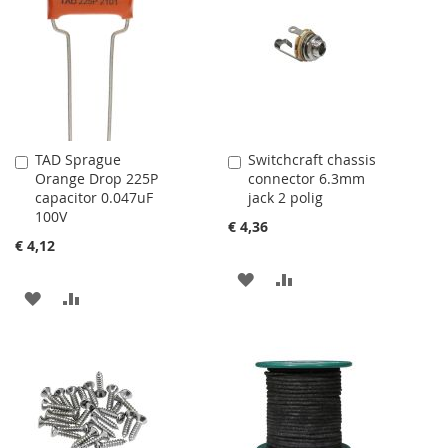
TAD Sprague
Switchcraft chassis
Aan
Aan
Orange Drop 225P
connector 6.3mm
winkelwagen
winkelwagen
capacitor 0.047uF
jack 2 polig
toevoegen
toevoegen
100V
€ 4,36
€ 4,12
AAN
VOEG
AAN
VOEG
VERLANGLIJST
TOE
VERLANGLIJST
TOE
TOEVOEGEN
OM
TOEVOEGEN
OM
TE
TE
VERGELIJKEN
VERGELIJKEN