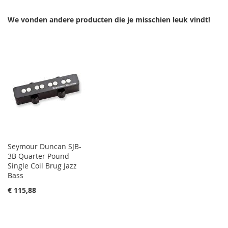
TOEVOEGEN
OM
We vonden andere producten die je misschien leuk vindt!
TE
VERGELIJKEN
Seymour Duncan SJB-
3B Quarter Pound
Single Coil Brug Jazz
Bass
€ 115,88