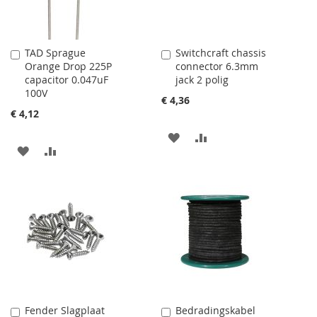
TAD Sprague
Switchcraft chassis
Aan
Aan
Orange Drop 225P
connector 6.3mm
winkelwagen
winkelwagen
capacitor 0.047uF
jack 2 polig
toevoegen
toevoegen
100V
€ 4,36
€ 4,12
AAN
VOEG
AAN
VOEG
VERLANGLIJST
TOE
VERLANGLIJST
TOE
TOEVOEGEN
OM
TOEVOEGEN
OM
TE
TE
VERGELIJKEN
VERGELIJKEN
Fender Slagplaat
Bedradingskabel
Aan
Aan