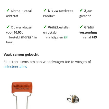
✓
✓
✓
Klarna - Betaal
Nieuw
Kwaliteits
2
jaar
achteraf
Product
garantie
✓
✓
✓
Op werkdagen
Veilig
bestellen
Gratis
voor
16.00u
en betalen
verzending
besteld,
morgen
in
via https en
ssl
vanaf
€49
huis
Vaak samen gekocht
Selecteer items om aan winkelwagen toe te voegen of
selecteer alles