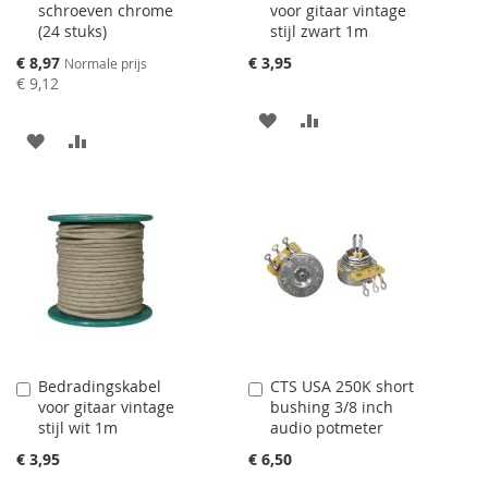
schroeven chrome
voor gitaar vintage
winkelwagen
winkelwagen
(24 stuks)
stijl zwart 1m
toevoegen
toevoegen
Speciale
€ 8,97
€ 3,95
Normale prijs
prijs
€ 9,12
AAN
VOEG
AAN
VOEG
VERLANGLIJST
TOE
VERLANGLIJST
TOE
TOEVOEGEN
OM
TOEVOEGEN
OM
TE
TE
VERGELIJKEN
VERGELIJKEN
Bedradingskabel
CTS USA 250K short
Aan
Aan
voor gitaar vintage
bushing 3/8 inch
winkelwagen
winkelwagen
stijl wit 1m
audio potmeter
toevoegen
toevoegen
€ 3,95
€ 6,50