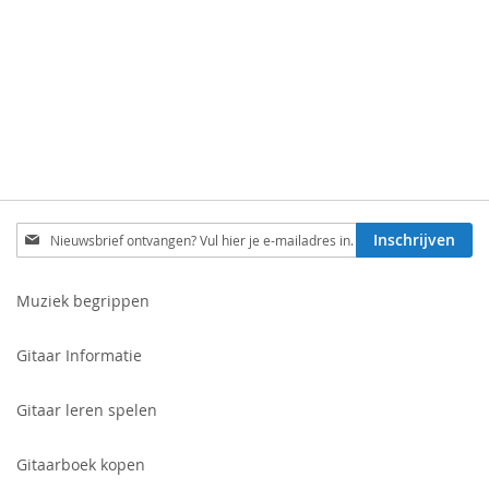
Schrijf
Inschrijven
je
in
voor
Muziek begrippen
onze
nieuwsbrief:
Gitaar Informatie
Gitaar leren spelen
Gitaarboek kopen