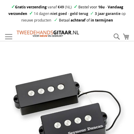
✓
✓
Gratis verzending
vanaf
€49
(NL)
Bestel voor
16u
-
Vandaag
✓
✓
verzonden
14 dagen
niet goed
-
geld terug
3 jaar garantie
op
✓
nieuwe producten
Betaal
achteraf
of
in termijnen
Ga
direct
Zoek
Mi
door
naar
Skip
de
to
inhoud
the
end
of
the
images
gallery