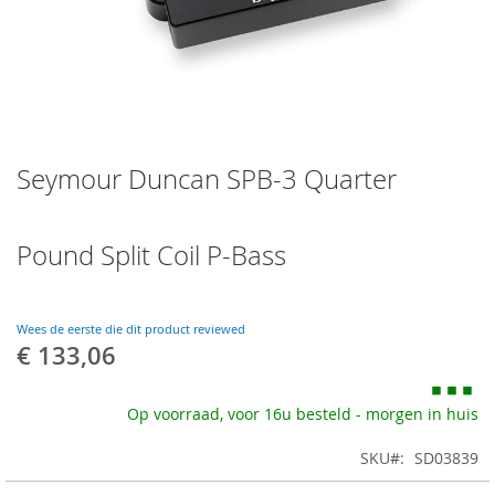
Skip
Seymour Duncan SPB-3 Quarter
to
the
beginning
of
Pound Split Coil P-Bass
the
images
gallery
Wees de eerste die dit product reviewed
€ 133,06
Op voorraad, voor 16u besteld - morgen in huis
SKU
SD03839