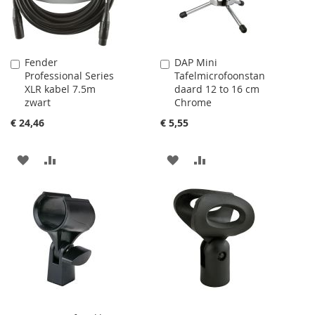
VERGELIJKEN
Fender
DAP Mini
Aan
Aan
Professional Series
Tafelmicrofoonstan
winkelwagen
winkelwagen
XLR kabel 7.5m
daard 12 to 16 cm
toevoegen
toevoegen
zwart
Chrome
€ 24,46
€ 5,55
AAN
VOEG
AAN
VOEG
VERLANGLIJST
TOE
VERLANGLIJST
TOE
TOEVOEGEN
OM
TOEVOEGEN
OM
TE
TE
VERGELIJKEN
VERGELIJKEN