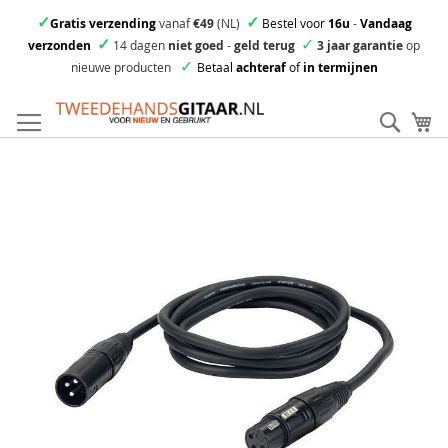
✓
✓
Gratis verzending
vanaf
€49
(NL)
Bestel voor
16u
-
Vandaag
✓
✓
verzonden
14 dagen
niet goed
-
geld terug
3 jaar garantie
op
✓
nieuwe producten
Betaal
achteraf
of
in termijnen
Ga
direct
Zoek
Mi
door
naar
Skip
de
to
inhoud
the
end
of
the
images
gallery