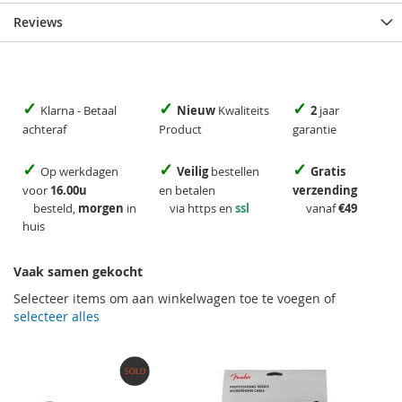
Reviews
✓
✓
✓
Klarna - Betaal
Nieuw
Kwaliteits
2
jaar
achteraf
Product
garantie
✓
✓
✓
Op werkdagen
Veilig
bestellen
Gratis
voor
16.00u
en betalen
verzending
besteld,
morgen
in
via https en
ssl
vanaf
€49
huis
Vaak samen gekocht
Selecteer items om aan winkelwagen toe te voegen of
selecteer alles