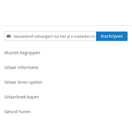
Schrijf
Inschrijven
je
in
voor
Muziek begrippen
onze
nieuwsbrief:
Gitaar Informatie
Gitaar leren spelen
Gitaarboek kopen
Geluid huren