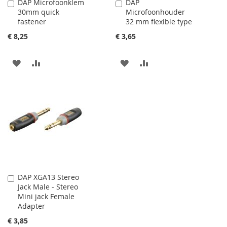
DAP Microfoonklem
DAP
Aan
Aan
30mm quick
Microfoonhouder
winkelwagen
winkelwagen
fastener
32 mm flexible type
toevoegen
toevoegen
€ 8,25
€ 3,65
AAN
VOEG
AAN
VOEG
VERLANGLIJST
TOE
VERLANGLIJST
TOE
TOEVOEGEN
OM
TOEVOEGEN
OM
TE
TE
VERGELIJKEN
VERGELIJKEN
DAP XGA13 Stereo
Aan
Jack Male - Stereo
winkelwagen
Mini jack Female
toevoegen
Adapter
€ 3,85