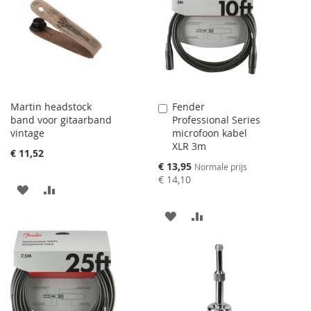
Martin headstock
Fender
Aan
band voor gitaarband
Professional Series
winkelwagen
vintage
microfoon kabel
toevoegen
XLR 3m
€ 11,52
Speciale
€ 13,95
Normale prijs
prijs
€ 14,10
AAN
VOEG
VERLANGLIJST
TOE
AAN
VOEG
TOEVOEGEN
OM
VERLANGLIJST
TOE
TE
TOEVOEGEN
OM
VERGELIJKEN
TE