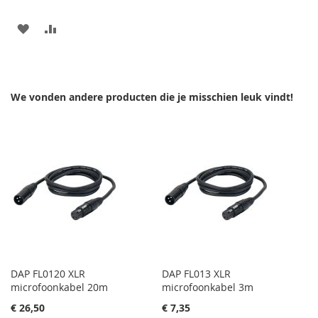
AAN
VOEG
VERLANGLIJST
TOE
TOEVOEGEN
OM
We vonden andere producten die je misschien leuk vindt!
TE
VERGELIJKEN
DAP FL0120 XLR
DAP FL013 XLR
microfoonkabel 20m
microfoonkabel 3m
€ 26,50
€ 7,35