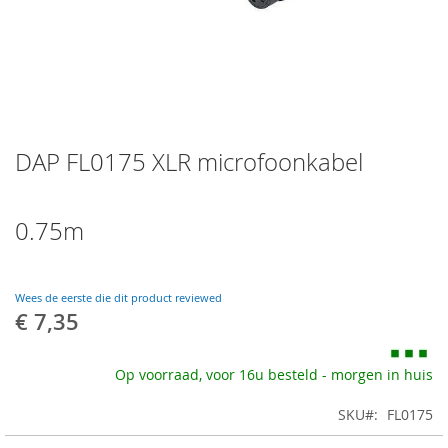
Skip
DAP FL0175 XLR microfoonkabel
to
the
beginning
of
0.75m
the
images
gallery
Wees de eerste die dit product reviewed
€ 7,35
Op voorraad, voor 16u besteld - morgen in huis
SKU
FL0175