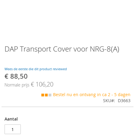
Skip
DAP Transport Cover voor NRG-8(A)
to
the
beginning
of
Wees de eerste die dit product reviewed
the
€ 88,50
Speciale
images
prijs
€ 106,20
gallery
Normale prijs
◼◼
◼
Bestel nu en ontvang in ca 2 - 5 dagen
SKU
D3663
Aantal