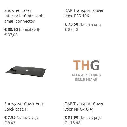
Showtec Laser
DAP Transport Cover
interlock 10mtr cable
voor PSS-106
small connector
Speciale
€ 73,50
Normale prijs
prijs
Speciale
€ 30,90
€ 88,20
Normale prijs
prijs
€ 37,08
Showgear Cover voor
DAP Transport Cover
Stack case H
voor NRG-10(A)
Speciale
Speciale
€ 7,85
€ 98,90
Normale prijs
Normale prijs
prijs
prijs
€ 9,42
€ 118,68