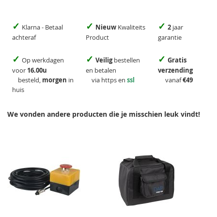
✓
✓
✓
Klarna - Betaal
Nieuw
Kwaliteits
2
jaar
achteraf
Product
garantie
✓
✓
✓
Op werkdagen
Veilig
bestellen
Gratis
voor
16.00u
en betalen
verzending
besteld,
morgen
in
via https en
ssl
vanaf
€49
huis
We vonden andere producten die je misschien leuk vindt!