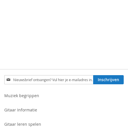
Schrijf
Inschrijven
je
in
voor
Muziek begrippen
onze
nieuwsbrief:
Gitaar Informatie
Gitaar leren spelen