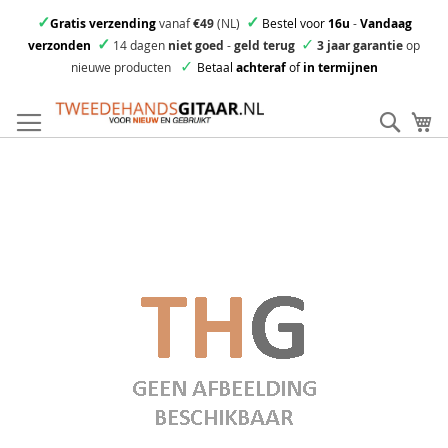
✓
✓
Gratis verzending
vanaf
€49
(NL)
Bestel voor
16u
-
Vandaag
✓
✓
verzonden
14 dagen
niet goed
-
geld terug
3 jaar garantie
op
✓
nieuwe producten
Betaal
achteraf
of
in termijnen
Ga
direct
Zoek
Mi
door
naar
Skip
de
to
inhoud
the
end
of
the
images
gallery