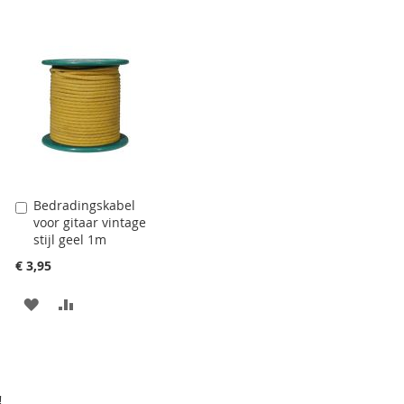
TOEVOEGEN
OM
VERGELIJKEN
TE
VERGELIJKEN
Bedradingskabel
Aan
voor gitaar vintage
winkelwagen
stijl geel 1m
toevoegen
€ 3,95
AAN
VOEG
VERLANGLIJST
TOE
TOEVOEGEN
OM
TE
!