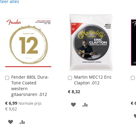
teer alles
Fender 880L Dura-
Martin MEC12 Eric
Aan
Aan
Tone Coated
Clapton .012
winkelwagen
winkelwagen
western
toevoegen
toevoegen
€ 8,32
gitaarsnaren .012
Speciale
€ 6,99
€ 
Normale prijs
AAN
VOEG
prijs
€ 9,62
VERLANGLIJST
TOE
AAN
VOEG
TOEVOEGEN
OM
VERLANGLIJST
TOE
TE