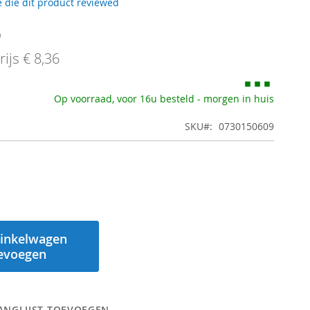
 die dit product reviewed
5
ijs
€ 8,36
Op voorraad, voor 16u besteld - morgen in huis
SKU
0730150609
inkelwagen
evoegen
ANGLIJST TOEVOEGEN