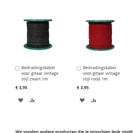
TOEVOEGEN
OM
TOEVOEGEN
OM
TE
TE
VERGELIJKEN
VERGELIJKEN
Bedradingskabel
Bedradingskabel
Aan
Aan
voor gitaar vintage
voor gitaar vintage
winkelwagen
winkelwagen
stijl zwart 1m
stijl rood 1m
toevoegen
toevoegen
€ 3,95
€ 3,95
AAN
VOEG
AAN
VOEG
VERLANGLIJST
TOE
VERLANGLIJST
TOE
TOEVOEGEN
OM
TOEVOEGEN
OM
TE
TE
We vonden andere producten die je misschien leuk vindt