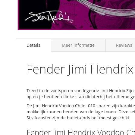
Skip
to
Details
Meer informatie
Reviews
the
beginning
of
the
Fender Jimi Hendrix
images
gallery
Treed in de voetsporen van legende Jimi Hendrix.Zij
op en je bent een flinke stap dichterbij het ultieme g
De Jimi Hendrix Voodoo Child .010 snaren zijn karakte
makkelijk kunnen benden van de lage tonen. Deze set i
Stratocaster zijn de bullet-ends het meest geschikt.
Fender Jimi Hendrix Voodoo Chi