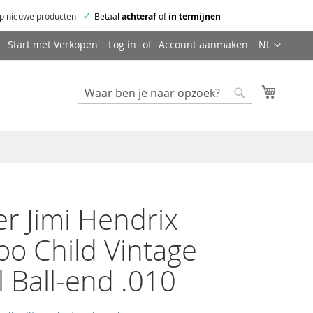
✓
p nieuwe producten
Betaal
achteraf
of
in termijnen
Taal
Start met Verkopen
Log in
Account aanmaken
NL
Mijn wi
Zoeken
Zoeken
r Jimi Hendrix
o Child Vintage
l Ball-end .010