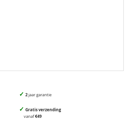
✓
2
jaar garantie
✓
Gratis verzending
vanaf
€49