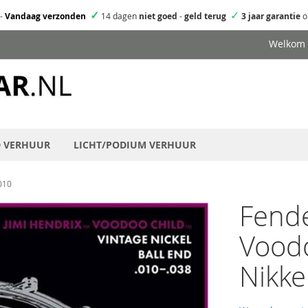
✓
✓
-
Vandaag verzonden
14 dagen
niet goed
-
geld terug
3 jaar garantie
o
Welkom
D VERHUUR
LICHT/PODIUM VERHUUR
.010
Fende
Voodo
Nikke