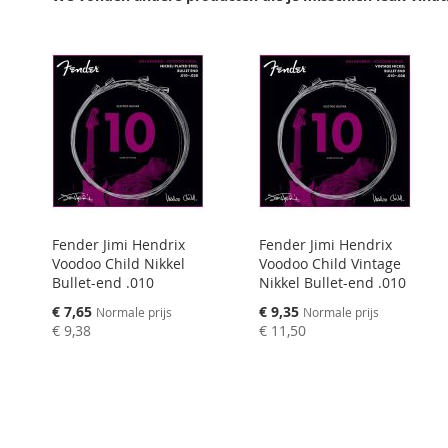
VERGELIJKEN
VERGELIJKEN
Fender Jimi Hendrix
Fender Jimi Hendrix
Voodoo Child Nikkel
Voodoo Child Vintage
Bullet-end .010
Nikkel Bullet-end .010
Speciale
Speciale
€ 7,65
€ 9,35
Normale prijs
Normale prijs
prijs
prijs
€ 9,38
€ 11,50