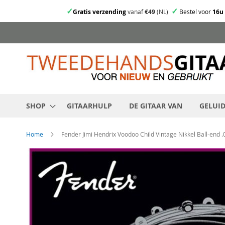
✓
✓
Gratis verzending
vanaf
€49
(NL)
Bestel voor
16u
Ga
direct
door
naar
de
inhoud
SHOP
GITAARHULP
DE GITAAR VAN
GELUI
Home
Fender Jimi Hendrix Voodoo Child Vintage Nikkel Ball-end 
Skip
to
the
end
of
the
images
gallery