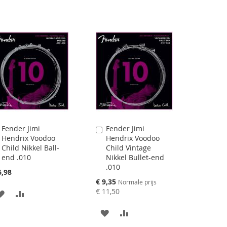
Fender Jimi
Fender Jimi
Aan
Aan
Hendrix Voodoo
Hendrix Voodoo
winkelwagen
winkelwagen
Child Nikkel Ball-
Child Vintage
toevoegen
toevoegen
end .010
Nikkel Bullet-end
.010
6,98
Speciale
€ 9,35
Normale prijs
prijs
€ 11,50
AAN
VOEG
VERLANGLIJST
TOE
AAN
VOEG