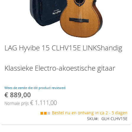
Skip
LAG Hyvibe 15 CLHV15E LINKShandig
to
the
beginning
of
Klassieke Electro-akoestische gitaar
the
images
gallery
Wees de eerste die dit product reviewed
€ 889,00
Speciale
prijs
€ 1.111,00
Normale prijs
◼◼
◼
Bestel nu en ontvang in ca 2 - 5 dagen
SKU
GLH CLHV15E