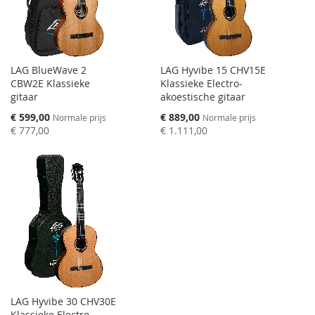
LAG BlueWave 2
LAG Hyvibe 15 CHV15E
CBW2E Klassieke
Klassieke Electro-
gitaar
akoestische gitaar
Speciale
Speciale
€ 599,00
€ 889,00
Normale prijs
Normale prijs
prijs
prijs
€ 777,00
€ 1.111,00
LAG Hyvibe 30 CHV30E
Klassieke Electro-