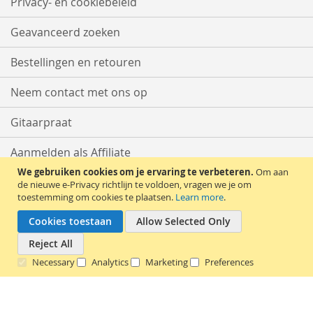
Privacy- en cookiebeleid
Geavanceerd zoeken
Bestellingen en retouren
Neem contact met ons op
Gitaarpraat
Aanmelden als Affiliate
We gebruiken cookies om je ervaring te verbeteren.
Om aan
Start met Verkopen
de nieuwe e-Privacy richtlijn te voldoen, vragen we je om
toestemming om cookies te plaatsen.
Learn more
.
Cookies toestaan
Allow Selected Only
Reject All
Necessary
Analytics
Marketing
Preferences