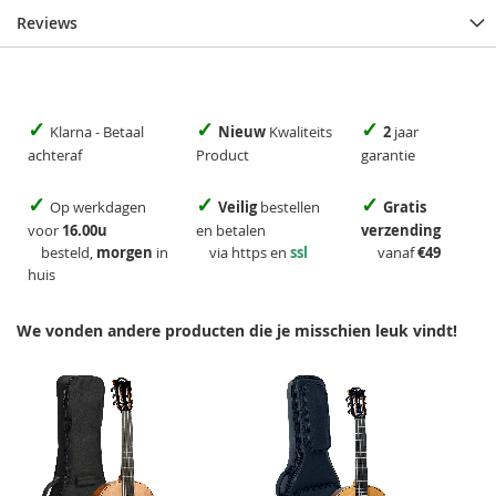
Reviews
✓
✓
✓
Klarna - Betaal
Nieuw
Kwaliteits
2
jaar
achteraf
Product
garantie
✓
✓
✓
Op werkdagen
Veilig
bestellen
Gratis
voor
16.00u
en betalen
verzending
besteld,
morgen
in
via https en
ssl
vanaf
€49
huis
We vonden andere producten die je misschien leuk vindt!