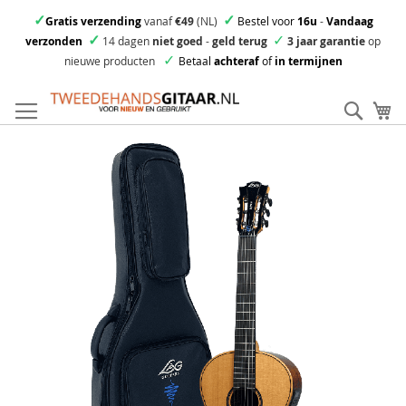
✓
✓
Gratis verzending
vanaf
€49
(NL)
Bestel voor
16u
-
Vandaag
✓
✓
verzonden
14 dagen
niet goed
-
geld terug
3 jaar garantie
op
✓
nieuwe producten
Betaal
achteraf
of
in termijnen
Ga
direct
Zoek
Mi
door
naar
Skip
de
to
inhoud
the
end
of
the
images
gallery