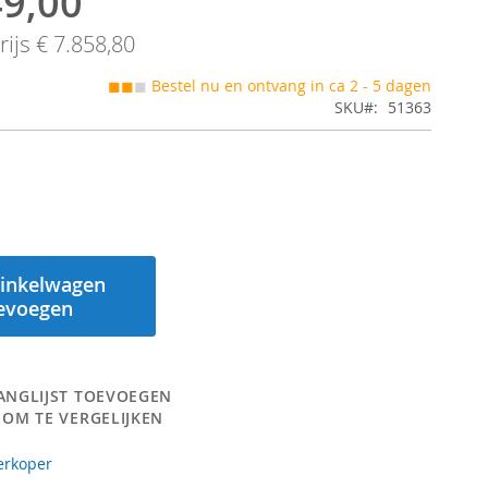
49,00
ijs
€ 7.858,80
◼◼
◼
Bestel nu en ontvang in ca 2 - 5 dagen
SKU
51363
inkelwagen
evoegen
ANGLIJST TOEVOEGEN
 OM TE VERGELIJKEN
erkoper