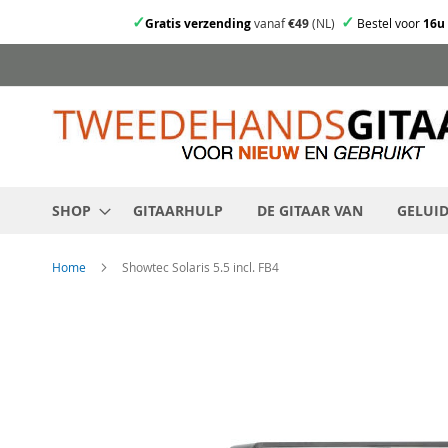
✓
✓
Gratis verzending
vanaf
€49
(NL)
Bestel voor
16u
Ga
direct
door
naar
de
inhoud
SHOP
GITAARHULP
DE GITAAR VAN
GELUI
Home
Showtec Solaris 5.5 incl. FB4
Skip
to
the
end
of
the
images
gallery