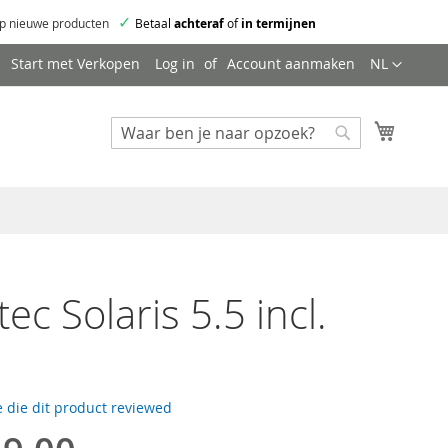
✓
p nieuwe producten
Betaal
achteraf
of
in termijnen
Taal
Start met Verkopen
Log in
Account aanmaken
NL
Mijn wi
Zoeken
Zoeken
ec Solaris 5.5 incl.
 die dit product reviewed