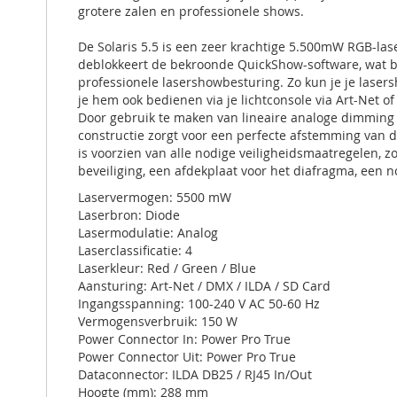
grotere zalen en professionele shows.
De Solaris 5.5 is een zeer krachtige 5.500mW RGB-la
deblokkeert de bekroonde QuickShow-software, wat bet
professionele lasershowbesturing. Zo kun je je lase
je hem ook bedienen via je lichtconsole via Art-Net o
Door gebruik te maken van lineaire analoge dimming 
constructie zorgt voor een perfecte afstemming van 
is voorzien van alle nodige veiligheidsmaatregelen, z
beveiliging, een afdekplaat voor het diafragma, een
Laservermogen: 5500 mW
Laserbron: Diode
Lasermodulatie: Analog
Laserclassificatie: 4
Laserkleur: Red / Green / Blue
Aansturing: Art-Net / DMX / ILDA / SD Card
Ingangsspanning: 100-240 V AC 50-60 Hz
Vermogensverbruik: 150 W
Power Connector In: Power Pro True
Power Connector Uit: Power Pro True
Dataconnector: ILDA DB25 / RJ45 In/Out
Hoogte (mm): 288 mm