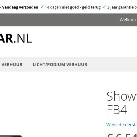
✓
✓
-
Vandaag verzonden
14 dagen
niet goed
-
geld terug
3 jaar garantie
o
Welkom
D VERHUUR
LICHT/PODIUM VERHUUR
Showt
FB4
Wees de eerste
Speciale