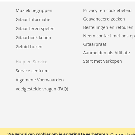
Muziek begrippen
Privacy- en cookiebeleid
Geavanceerd zoeken
Gitaar Informatie
Bestellingen en retouren
Gitaar leren spelen
Neem contact met ons op
Gitaarboek kopen
Gitaarpraat
Geluid huren
Aanmelden als Affiliate
Start met Verkopen
Hulp en Service
Service centrum
Algemene Voorwaarden
Veelgestelde vragen (FAQ)
We gebruiken cookies om je ervaring te verbeteren.
Om aan de nie