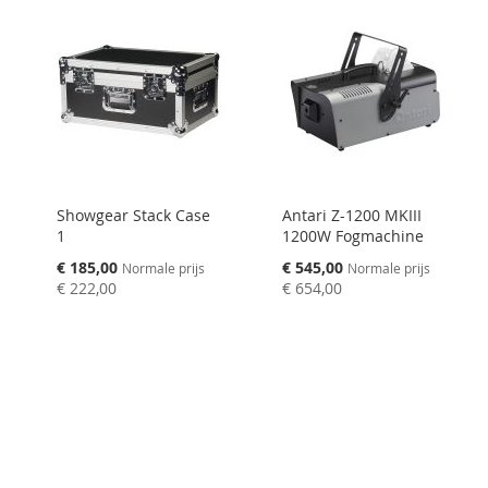
Showgear Stack Case
Antari Z-1200 MKIII
1
1200W Fogmachine
Speciale
Speciale
€ 185,00
€ 545,00
Normale prijs
Normale prijs
prijs
prijs
€ 222,00
€ 654,00