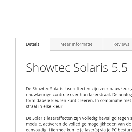
Skip
to
Details
Meer informatie
Reviews
the
beginning
of
the
Showtec Solaris 5.5 
images
gallery
De Showtec Solaris lasereffecten zijn zeer nauwkeurig
nauwkeurige controle over hun laserstraal. De analog
formidabele kleuren kunt creëren. In combinatie met
straal in elke kleur.
De Solaris lasereffecten zijn volledig beveiligd tegen
module, activeren de volledige mogelijkheden van d
eenvoudig. Hiermee kun je je laser(s) via je PC bestur