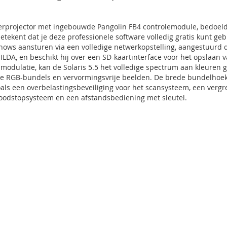
serprojector met ingebouwde Pangolin FB4 controlemodule, bedoeld
ekent dat je deze professionele software volledig gratis kunt geb
rshows aansturen via een volledige netwerkopstelling, aangestuurd
f ILDA, en beschikt hij over een SD-kaartinterface voor het opslaan
modulatie, kan de Solaris 5.5 het volledige spectrum aan kleure
de RGB-bundels en vervormingsvrije beelden. De brede bundelhoek 
oals een overbelastingsbeveiliging voor het scansysteem, een vergr
 noodstopsysteem en een afstandsbediening met sleutel.