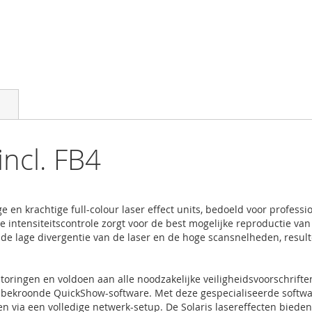
incl. FB4
e en krachtige full-colour laser effect units, bedoeld voor profess
e intensiteitscontrole zorgt voor de best mogelijke reproductie va
 de lage divergentie van de laser en de hoge scansnelheden, resul
 storingen en voldoen aan alle noodzakelijke veiligheidsvoorschrifte
e bekroonde QuickShow-software. Met deze gespecialiseerde softwa
en via een volledige netwerk-setup. De Solaris lasereffecten bieden 