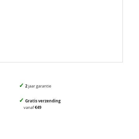
✓
2
jaar garantie
✓
Gratis verzending
vanaf
€49