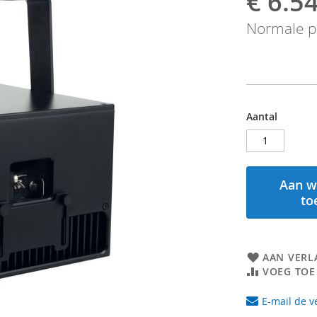
€ 6.5
prijs
Normale pr
Aantal
Aan w
to
AAN VERL
VOEG TOE
E-mail de v