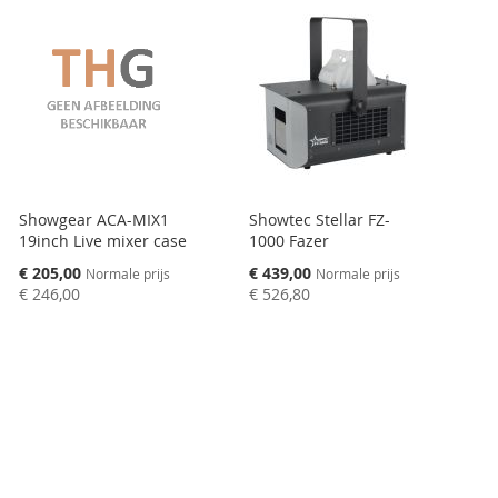
Showgear ACA-MIX1
Showtec Stellar FZ-
19inch Live mixer case
1000 Fazer
Speciale
Speciale
€ 205,00
€ 439,00
Normale prijs
Normale prijs
prijs
prijs
€ 246,00
€ 526,80