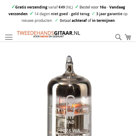
✓
✓
Gratis verzending
vanaf
€49
(NL)
Bestel voor
16u
-
Vandaag
✓
✓
verzonden
14 dagen
niet goed
-
geld terug
3 jaar garantie
op
✓
nieuwe producten
Betaal
achteraf
of
in termijnen
Ga
direct
Zoek
Mi
door
naar
Skip
de
to
inhoud
the
end
of
the
images
gallery