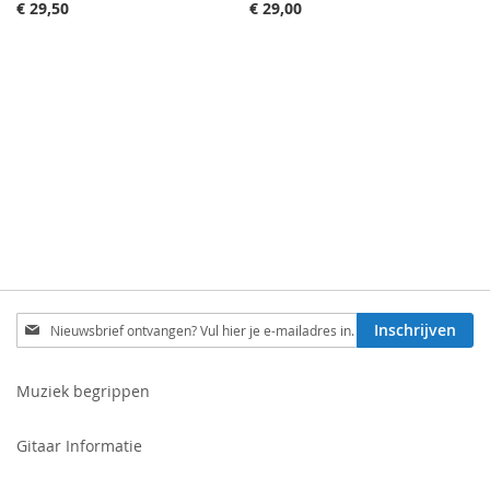
€ 29,50
€ 29,00
Schrijf
Inschrijven
je
in
voor
Muziek begrippen
onze
nieuwsbrief:
Gitaar Informatie