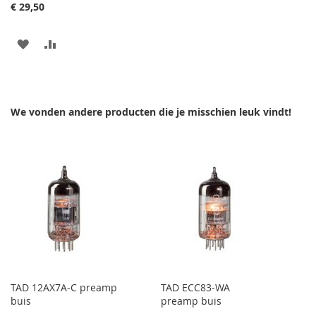
toevoegen
€ 29,50
AAN
VOEG
VERLANGLIJST
TOE
TOEVOEGEN
OM
We vonden andere producten die je misschien leuk vindt!
TE
VERGELIJKEN
TAD 12AX7A-C preamp
TAD ECC83-WA
buis
preamp buis