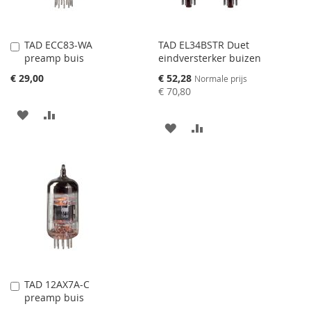
TAD ECC83-WA
TAD EL34BSTR Duet
Aan
preamp buis
eindversterker buizen
winkelwagen
toevoegen
Speciale
€ 29,00
€ 52,28
Normale prijs
prijs
€ 70,80
AAN
VOEG
AAN
VOEG
VERLANGLIJST
TOE
VERLANGLIJST
TOE
TOEVOEGEN
OM
TOEVOEGEN
OM
TE
TE
VERGELIJKEN
VERGELIJKEN
TAD 12AX7A-C
Aan
preamp buis
winkelwagen