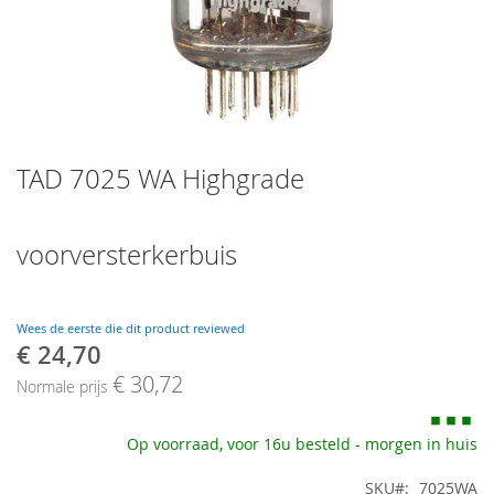
Skip
TAD 7025 WA Highgrade
to
the
beginning
of
voorversterkerbuis
the
images
gallery
Wees de eerste die dit product reviewed
€ 24,70
Speciale
prijs
€ 30,72
Normale prijs
Op voorraad, voor 16u besteld - morgen in huis
SKU
7025WA