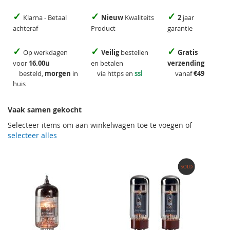
✓
✓
✓
Klarna - Betaal
Nieuw
Kwaliteits
2
jaar
achteraf
Product
garantie
✓
✓
✓
Op werkdagen
Veilig
bestellen
Gratis
voor
16.00u
en betalen
verzending
besteld,
morgen
in
via https en
ssl
vanaf
€49
huis
Vaak samen gekocht
Selecteer items om aan winkelwagen toe te voegen of
selecteer alles