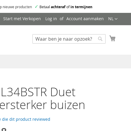
✓
p nieuwe producten
Betaal
achteraf
of
in termijnen
Taal
Start met Verkopen
Log in
Account aanmaken
NL
Mijn wi
Zoeken
Zoeken
EL34BSTR Duet
ersterker buizen
 die dit product reviewed