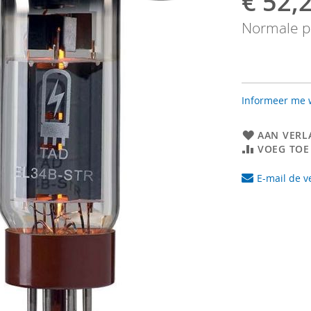
€ 52,
prijs
Normale pr
Informeer me w
AAN VERL
VOEG TOE
E-mail de v