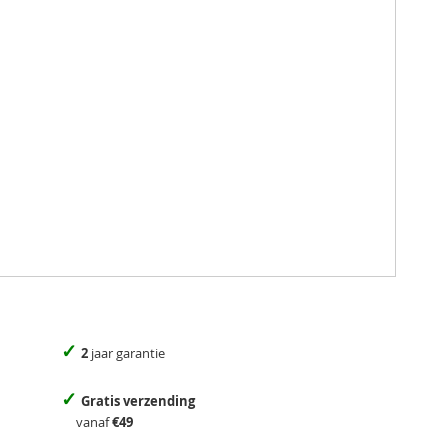
✓
2
jaar garantie
✓
Gratis verzending
vanaf
€49