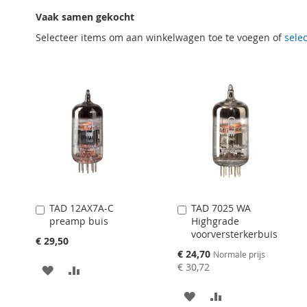
Vaak samen gekocht
Selecteer items om aan winkelwagen toe te voegen of
selec
TAD 12AX7A-C
TAD 7025 WA
Aan
Aan
preamp buis
Highgrade
winkelwagen
winkelwagen
voorversterkerbuis
toevoegen
toevoegen
€ 29,50
Speciale
€ 24,70
Normale prijs
prijs
€ 30,72
AAN
VOEG
VERLANGLIJST
TOE
AAN
VOEG