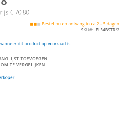
28
ijs
€ 70,80
◼◼
◼
Bestel nu en ontvang in ca 2 - 5 dagen
SKU
EL34BSTR/2
anneer dit product op voorraad is
ANGLIJST TOEVOEGEN
 OM TE VERGELIJKEN
erkoper