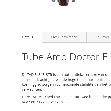
Skip
to
Details
Meer informatie
Reviews
the
beginning
of
the
Tube Amp Doctor EL
images
gallery
De TAD EL34B-STR is een authentieke remake van de 
zijn zeer krachtig terwijl de hoge tonen harmonisch e
koellinggrid zorgen voor maximale stabiliteit en be
verwachten.
Deze TAD Matched Pair bestaat uit twee buizen die pe
6CA7 en KT77 vervangen.