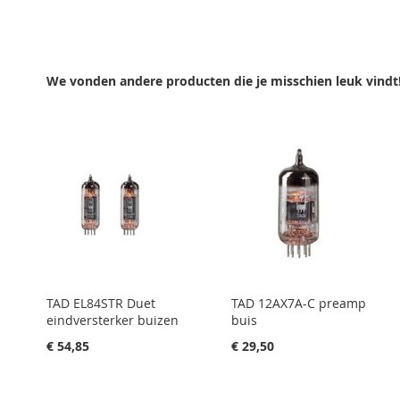
TOEVOEGEN
OM
VERLANGLIJST
TOE
TE
TOEVOEGEN
OM
VERGELIJKEN
TE
We vonden andere producten die je misschien leuk vindt
VERGELIJKEN
TAD EL84STR Duet
TAD 12AX7A-C preamp
eindversterker buizen
buis
€ 54,85
€ 29,50