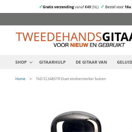
✓
✓
Gratis verzending
vanaf
€49
(NL)
Bestel voor
16u
Ga
direct
door
naar
de
inhoud
SHOP
GITAARHULP
DE GITAAR VAN
GELUI
Home
TAD EL34BSTR Duet eindversterker buizen
Skip
to
the
end
of
the
images
gallery